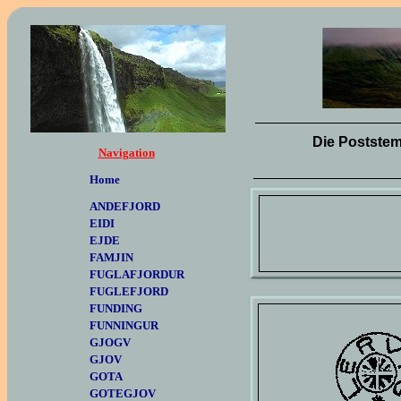
.
Die Poststem
Navigation
Home
ANDEFJORD
EIDI
EJDE
FAMJIN
FUGLAFJORDUR
FUGLEFJORD
FUNDING
FUNNINGUR
GJOGV
GJOV
GOTA
GOTEGJOV