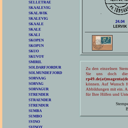
SELLETRAE
SKAALEVIG
SKALAVIK
SKALEVIG
24.04
SKAALE
LERVIK
SKALE
SKALI
SKOPEN
SKOPUN
SKUO
SKUVOY
SMIRIL
SOLDARFJORDUR
Zu den einzelnen Ste
SOLMUNDEFJORD
Sie uns doch dies
SORVAAG
rp49.de(at)magenta(do
SORVAG
können. Auf Wunsch fü
Abbildungen mit ein. A
SORVAGUR
für Ihre Hilfen und Unt
STRENDER
STRAENDER
Stemp
STRENDUR
B
SUMBA
SUMBO
SVINO
SVINOY