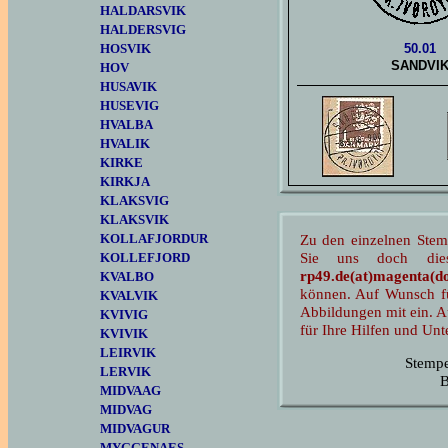
HALDARSVIK
HALDERSVIG
HOSVIK
50.01
SANDVI
HOV
HUSAVIK
HUSEVIG
HVALBA
HVALIK
KIRKE
KIRKJA
KLAKSVIG
KLAKSVIK
KOLLAFJORDUR
Zu den einzelnen Ste
Sie uns doch dies
KOLLEFJORD
rp49.de(at)magenta(do
KVALBO
können. Auf Wunsch fü
KVALVIK
Abbildungen mit ein. A
KVIVIG
für Ihre Hilfen und Unt
KVIVIK
LEIRVIK
Stemp
LERVIK
B
MIDVAAG
MIDVAG
MIDVAGUR
MYGGENAES