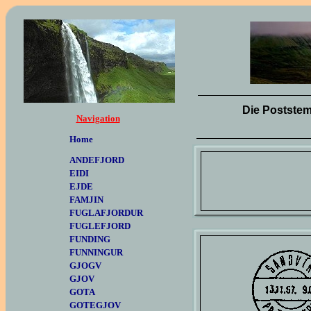
.
Die Poststem
Navigation
Home
ANDEFJORD
EIDI
EJDE
FAMJIN
FUGLAFJORDUR
FUGLEFJORD
FUNDING
FUNNINGUR
GJOGV
GJOV
GOTA
GOTEGJOV